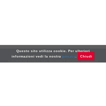
Questo sito utilizza cookie. Per ulteriori
BULL S.R.L. INSURANCE BROKERS P.I. 08788890963
informazioni vedi la nostra
privacy
.
Chiudi
N. ISCRIZIONE RUI BULL S.R.L. INSURANCE ­­BROKERS: B000506009
VIA MONTEFELTRO, 8 20156 MILANO­ TEL: 02.39.26.21.10
DATA ISCRIZIONE RUI DEL 26 NOVEMBRE 2014 - PEC:
BULLINSURANCEBROKERS@PEC.IT
- RECLAMI:
RECLAMI@BULLBROKERS.IT
PRIVACY